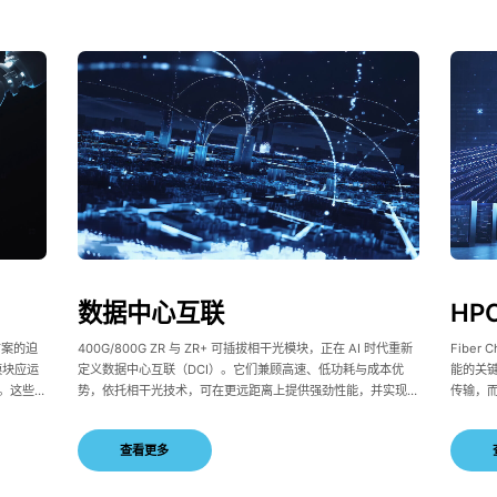
数据中心互联
HP
方案的迫
400G/800G ZR 与 ZR+ 可插拔相干光模块，正在 AI 时代重新
Fiber
光模块应运
定义数据中心互联（DCI）。它们兼顾高速、低功耗与成本优
能的关键
。这些模
势，依托相干光技术，可在更远距离上提供强劲性能，并实现多
传输，而
输需求而
厂商无缝互操作，是现代数据中心高效、可靠数据交换的理想选
协同，实
计算提供
择。
动与卓
查看更多