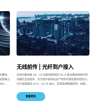
无线前传 | 光纤到户接入
向）光模块，
无线光模块是 4G、5G 及即将商用的 5G-A 移动通信网络中的
长距离上
关键光互连组件，专为室外前传站点严苛的可靠性需求而设计。
Di 模
它们连接基站 AAU、DU 与 BBU，实现高速数据回传。纳真科
提升资源
技提供涵盖10G / 25G / 50G速率的灰光、BiDi 及彩光完整方
扩展性、
案，传输距离覆盖 300 m、2 km、10 km、20 km 与 30
查看更多
距场景。
km。其 BiDi、CWDM 与 LWDM 模块采用高度集成光纤架构，
确保可靠性能、低功耗及紧凑尺寸。面向未来，公司正积极研发