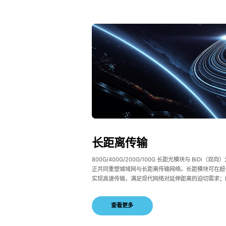
长距离传输
800G/400G/200G/100G 长距光模块与 BiDi（双
正共同重塑城域网与长距离传输网络。长距模块可在超
实现高速传输，满足现代网络对延伸距离的迫切需求；Bi
块借助波分复用（WDM），实现单纤双向通信，显著
利用率并降低基础设施成本。二者结合，带来网络的可
查看更多
灵活性与性能跃升，完美契合当今不断演进的城域与长